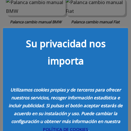
Palanca cambio manual BMW
Palanca cambio manual Fiat
Su privacidad nos
Foto de la Placa del Enganche de
importa
Remolque (Si lo instala)
Si el vehículo lleva instalado un enganche de
remolque, envíanos también una foto del la
Utilizamos cookies propias y de terceros para ofrecer
placa del dispositivo de acoplamiento.
nuestros servicios, recoger información estadística e
incluir publicidad. Si pulsas el botón aceptar estarás de
acuerdo en su instalación y uso. Puede cambiar la
configuración u obtener más información en nuestra
POLÍTICA DE COOKIES
.