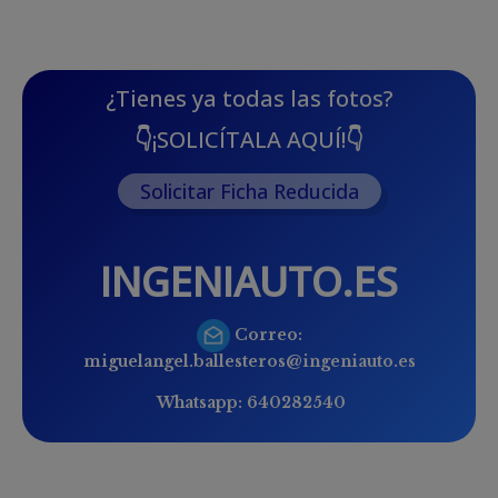
¿Tienes ya todas las fotos?
👇
¡SOLICÍTALA AQUÍ!
👇
Solicitar Ficha Reducida
INGENIAUTO.ES
Correo:
miguelangel.ballesteros@ingeniauto.es
Whatsapp:
640282540