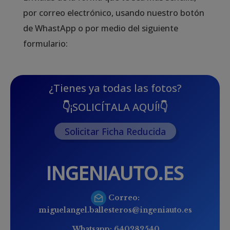
por correo electrónico, usando nuestro botón
de WhastApp o por medio del siguiente
formulario:
¿Tienes ya todas las fotos?
👇
¡SOLICÍTALA AQUÍ!
👇
Solicitar Ficha Reducida
INGENIAUTO.ES
Correo:
miguelangel.ballesteros@ingeniauto.es
Whatsapp:
640282540