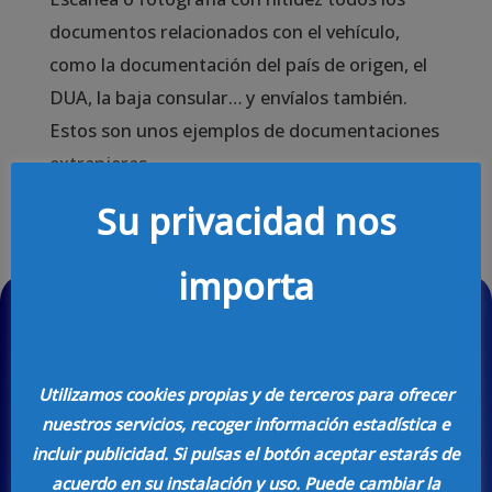
documentos relacionados con el vehículo,
como la documentación del país de origen, el
DUA, la baja consular… y envíalos también.
Estos son unos ejemplos de documentaciones
extranjeras.
Su privacidad nos
importa
¿Necesitas homologar una reforma,
matricular un vehículo importado o uno
Utilizamos cookies propias y de terceros para ofrecer
histórico?
nuestros servicios, recoger información estadística e
incluir publicidad. Si pulsas el botón aceptar estarás de
acuerdo en su instalación y uso. Puede cambiar la