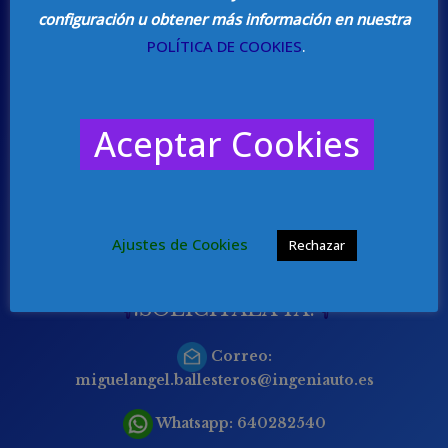
¡Contáctanos!
configuración u obtener más información en nuestra
POLÍTICA DE COOKIES
.
Te ofrecemos un presupuesto sin
Aceptar Cookies
compromiso y te asesoramos de forma
personalizada.
Ajustes de Cookies
Rechazar
INGENIAUTO.ES
👇
¡SOLICÍTALA YA!
👇
Correo:
miguelangel.ballesteros@ingeniauto.es
Whatsapp:
640282540